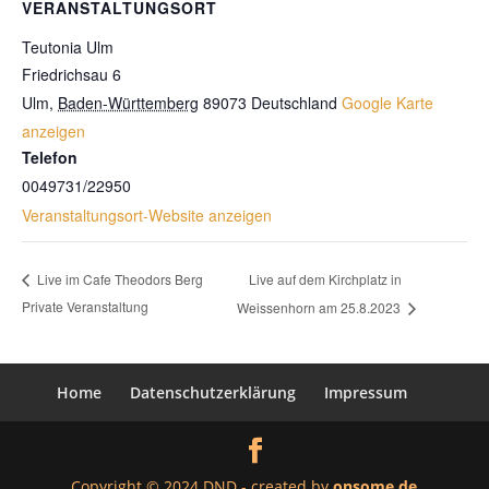
VERANSTALTUNGSORT
Teutonia Ulm
Friedrichsau 6
Ulm
,
Baden-Württemberg
89073
Deutschland
Google Karte
anzeigen
Telefon
0049731/22950
Veranstaltungsort-Website anzeigen
Live auf dem Kirchplatz in
Live im Cafe Theodors Berg
Private Veranstaltung
Weissenhorn am 25.8.2023
Home
Datenschutzerklärung
Impressum
Copyright © 2024 DND - created by
onsome.de